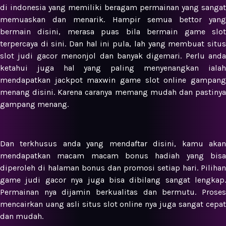
di indonesia yang memiliki beragam permainan yang sangat
memuaskan dan menarik. Hampir semua bettor yang
bermain disini, merasa puas bila bermain game slot
terpercaya di sini. Dan hal ini pula, lah yang membuat situs
slot judi gacor menonjol dan banyak digemari. Perlu anda
ketahui juga hal yang paling menyenangkan ialah
mendapatkan jackpot maxwin game slot online gampang
menang disini. Karena caranya memang mudah dan pastinya
gampang menang.
Dan terkhusus anda yang mendaftar disini, kamu akan
mendapatkan macam macam bonus hadiah yang bisa
diperoleh di halaman bonus dan promosi setiap hari. Pilihan
game judi gacor nya juga bisa dibilang sangat lengkap.
Permainan nya dijamin berkualitas dan bermutu. Proses
mencairkan uang asli situs slot online nya juga sangat cepat
dan mudah.