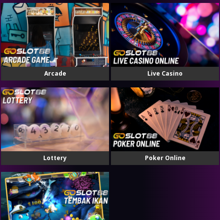
Arcade
Live Casino
Lottery
Poker Online