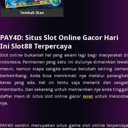
Tembak Ikan
PAY4D: Situs Slot Online Gacor Hari
Ini Slot88 Terpercaya
Slot online bukanlah hal yang awam lagi bagi masyarakat di
indonesia. Permainan yang satu ini dulunya dimainkan lewat
mesin, namun siapa sangka semua berubah seiring zaman
berkembang. Anda bisa menikmati nya melalui perangkat
keras yang ada. Hal ini tentu saja menarik dan sangat
membantu. Dan sekarang untuk memainkan nya anda tinggal
daftar main di situs slot online gacor
untuk mencob
PAY4D
nya.
PAY4D sendiri merupakan situs game slot online terpercaya