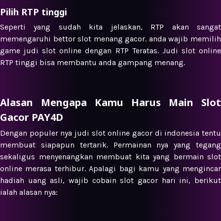
Pilih RTP tinggi
Seperti yang sudah kita jelaskan, RTP akan sangat
memengaruhi bettor slot menang gacor. anda wajib memilih
game judi slot online dengan RTP Teratas. Judi slot online
RTP tinggi bisa membantu anda gampang menang.
Alasan Mengapa Kamu Harus Main Slot
Gacor PAY4D
Dengan populer nya judi slot online gacor di indonesia tentu
membuat siapapun tertarik. Permainan nya yang tegang
sekaligus menyenangkan membuat kita yang bermain slot
online merasa terhibur. Apalagi bagi kamu yang mengincar
hadiah uang asli, wajib cobain slot gacor hari ini, berikut
ialah alasan nya: