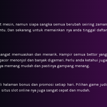
wat mesin, namun siapa sangka semua berubah seiring zaman
ntu. Dan sekarang untuk memainkan nya anda tinggal daftar
 sangat memuaskan dan menarik. Hampir semua bettor yang
i gacor menonjol dan banyak digemari. Perlu anda ketahui juga
ranya memang mudah dan pastinya gampang menang.
halaman bonus dan promosi setiap hari. Pilihan game judi
 situs slot online nya juga sangat cepat dan mudah.