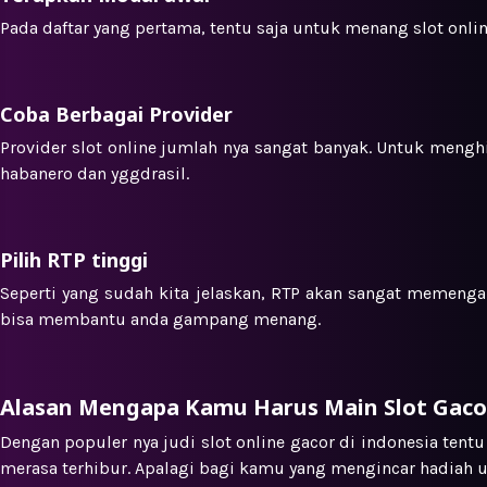
Pada daftar yang pertama, tentu saja untuk menang slot onli
Coba Berbagai Provider
Provider slot online jumlah nya sangat banyak. Untuk mengh
habanero dan yggdrasil.
Pilih RTP tinggi
Seperti yang sudah kita jelaskan, RTP akan sangat memengar
bisa membantu anda gampang menang.
Alasan Mengapa Kamu Harus Main Slot Gac
Dengan populer nya judi slot online gacor di indonesia ten
merasa terhibur. Apalagi bagi kamu yang mengincar hadiah uang