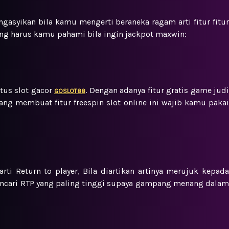
ngasyikan bila kamu mengerti beraneka ragam arti fitur fitur
yang harus kamu pahami bila ingin jackpot maxwin:
itus slot gacor
. Dengan adanya fitur gratis game judi
GOSLOT88
ng membuat fitur freespin slot online ini wajib kamu pakai
ti Return to player, Bila diartikan artinya merujuk kepada
encari RTP yang paling tinggi supaya gampang menang dalam