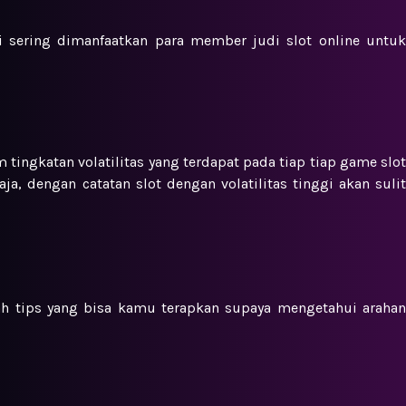
ni sering dimanfaatkan para member judi slot online untuk
tingkatan volatilitas yang terdapat pada tiap tiap game slot
a, dengan catatan slot dengan volatilitas tinggi akan sulit
lah tips yang bisa kamu terapkan supaya mengetahui arahan